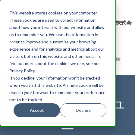
This website stores cookies on your computer.
These cookies are used to collect information
パナソニック プロダクションエンジニアリング株式会
about how you interact with our website and allow
社
us to remember you. We use this information in
order to improve and customize your browsing
experience and for analytics and metrics about our
visitors both on this website and other media. To
TOP
製品紹介
事例紹介
インタビュー
ラボ紹介
find out more about the cookies we use, see our
イベント
技術資料
ウェビナー
お問合せ
Privacy Policy.
If you decline, your information won’t be tracked
when you visit this website. A single cookie will be
used in your browser to remember your preference
お客様インタビュ
not to be tracked.
Accept
Decline
ー