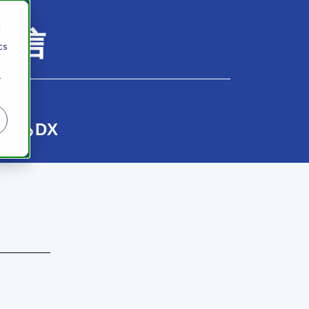
配信
d
cs
r
えるDX