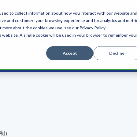
期間限定】セミナー
sed to collect information about how you interact with our website an
rove and customize your browsing experience and for analytics and metri
t more about the cookies we use, see our Privacy Policy.
is website. A single cookie will be used in your browser to remember you
製造現場DXの鍵はMES⁈
Accept
Decline
理にとどまらない、製造指図・SOPから考
）
制）