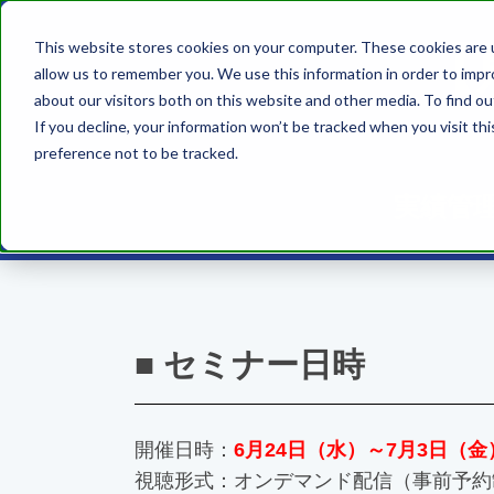
【
This website stores cookies on your computer. These cookies are u
allow us to remember you. We use this information in order to imp
about our visitors both on this website and other media. To find ou
If you decline, your information won’t be tracked when you visit th
preference not to be tracked.
実績管
■ セミナー日時
開催日時：
6月24日（水）～7月3日（金
視聴形式：オンデマンド配信（事前予約